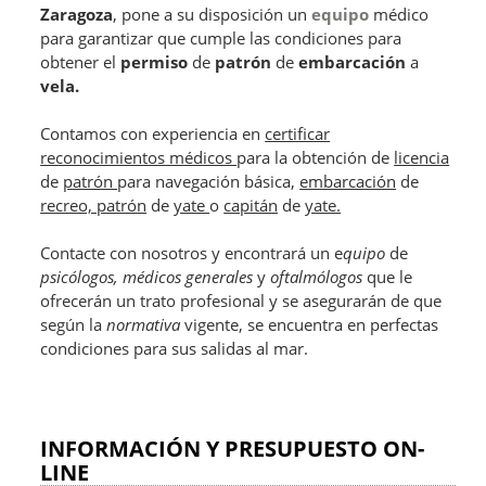
Zaragoza
, pone a su disposición un
equipo
médico
para garantizar que cumple las condiciones para
obtener el
permiso
de
patrón
de
embarcación
a
vela.
Contamos con experiencia en
certificar
reconocimientos médicos
para la obtención de
licencia
de
patrón
para navegación básica,
embarcación
de
recreo, patrón
de
yate
o
capitán
de
yate.
Contacte con nosotros y encontrará un e
quipo
de
psicólogos, médicos generales
y
oftalmólogos
que le
ofrecerán un trato profesional y se asegurarán de que
según la
normativa
vigente, se encuentra en perfectas
condiciones para sus salidas al mar.
INFORMACIÓN Y PRESUPUESTO ON-
LINE