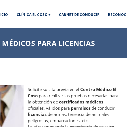
NICIO
CLÍNICA EL COSO
CARNET DE CONDUCIR
RECONOCI
 MÉDICOS PARA LICENCIAS
Solicite su cita previa en el
Centro Médico El
Coso
para realizar las pruebas necesarias para
la obtención de
certificados médicos
oficiales, válidos para
permisos
de conducir,
licencias
de armas, tenencia de animales
peligrosos, embarcaciones, etc.
Le ofrecemos toda la experiencia de nuestro