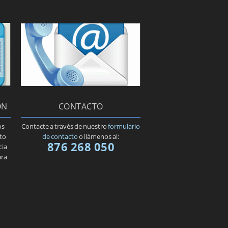
ÓN
CONTACTO
os
Contacte a través de nuestro
formulario
nto
de contacto
o llámenos al:
876 268 050
cia
ara